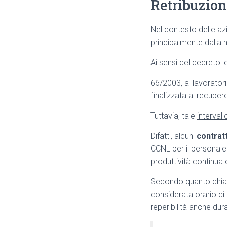
Retribuzion
Nel contesto delle azie
principalmente dalla n
Ai sensi del decreto le
66/2003, ai lavorator
finalizzata al recuper
Tuttavia, tale
interval
Difatti, alcuni
contratt
CCNL per il personale 
produttività continua 
Secondo quanto chiar
considerata orario di 
reperibilità anche dura