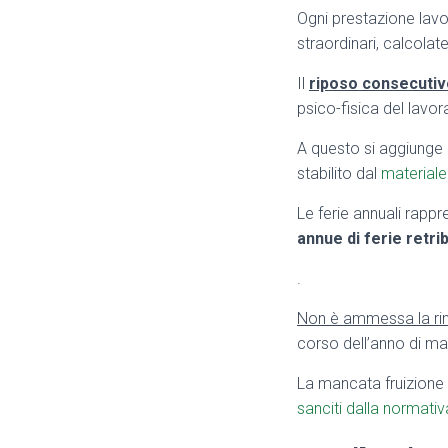
Ogni prestazione lavor
straordinari, calcola
Il
riposo consecutiv
psico-fisica del lavor
A questo si aggiunge 
stabilito dal
materiale
Le ferie annuali rappr
annue di ferie retri
.
Non è ammessa la rinu
corso dell’anno di ma
La mancata fruizione 
sanciti dalla normati