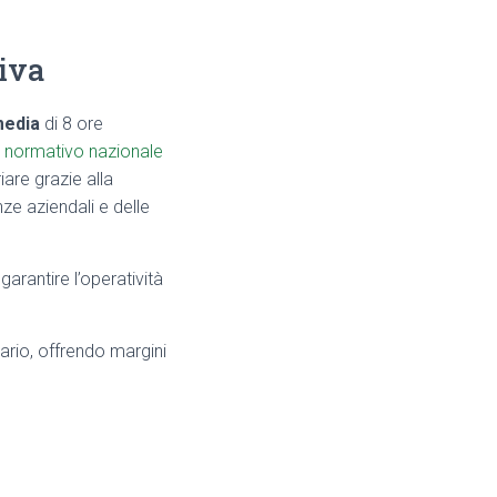
tiva
media
di 8 ore
 normativo nazionale
iare grazie alla
ze aziendali e delle
arantire l’operatività
rario, offrendo margini