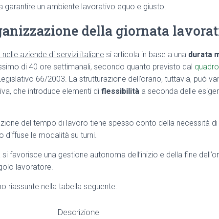
 a garantire un ambiente lavorativo equo e giusto.
ganizzazione della giornata lavora
nelle aziende di servizi italiane
si articola in base a una
durata 
ssimo di 40 ore settimanali, secondo quanto previsto dal
quadro
egislativo 66/2003. La strutturazione dell’orario, tuttavia, può var
tiva, che introduce elementi di
flessibilità
a seconda delle esigen
zazione del tempo di lavoro tiene spesso conto della necessità di g
 diffuse le modalità su turni.
tà si favorisce una gestione autonoma dell’inizio e della fine dell’o
golo lavoratore.
o riassunte nella tabella seguente:
Descrizione