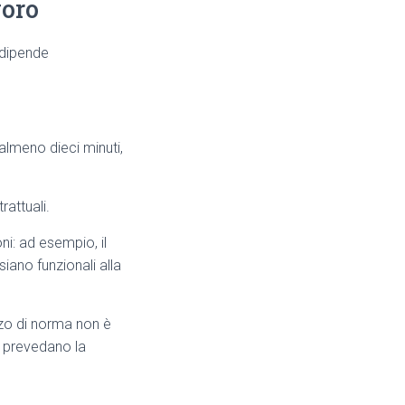
voro
dipende
almeno dieci minuti,
rattuali.
ni: ad esempio, il
iano funzionali alla
nzo di norma non è
i prevedano la