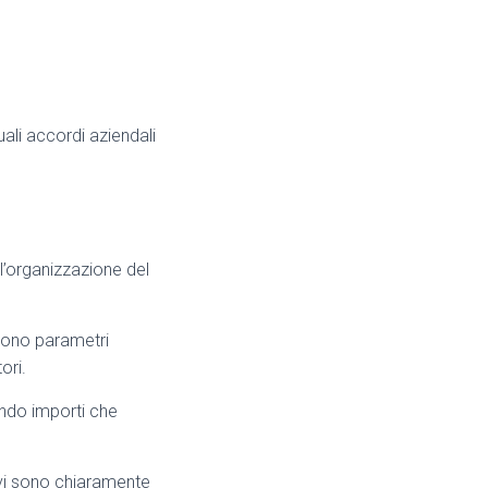
uali accordi aziendali
l’organizzazione del
iscono parametri
ori.
ando importi che
butivi sono chiaramente