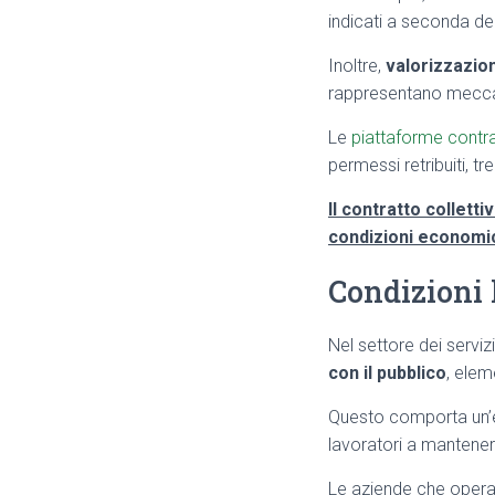
indicati a seconda del
Inoltre,
valorizzazion
rappresentano mecca
Le
piattaforme contrat
permessi retribuiti, t
Il contratto colletti
condizioni economic
Condizioni l
Nel settore dei serviz
con il pubblico
, elem
Questo comporta un’es
lavoratori a mantenere 
Le aziende che operan