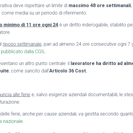
ativa deve rispettare un limite di
massimo 48 ore settimanali
te come media su un periodo di riferimento.
o minimo di 11 ore ogni 24
è un diritto inderogabile, stabilito pe
atore.
il
riposo settimanale
, pari ad almeno 24 ore consecutive ogni 7 g
 pubblicato dalla CGIL
.
esentano un altro punto centrale: il
lavoratore ha diritto ad al
buite
, come sancito dall’
Articolo 36 Cost.
ncia alle ferie
e, salvo esigenze aziendali documentabili, le st
turazione.
delle ferie, anche per cause aziendali, va gestita secondo quant
va nazionale
.