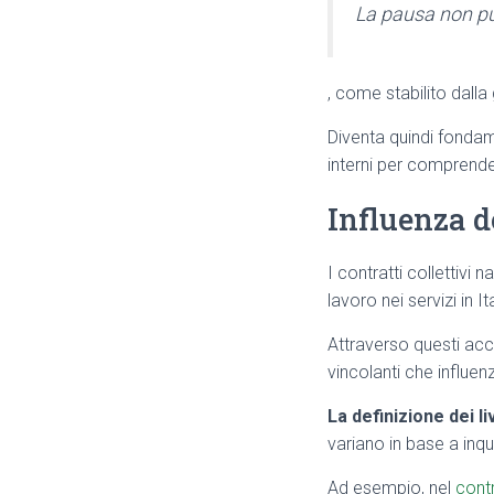
La pausa non pu
, come stabilito dalla 
Diventa quindi fondame
interni per comprender
Influenza de
I contratti collettiv
lavoro nei servizi in Ita
Attraverso questi accor
vincolanti che influen
La definizione dei liv
variano in base a in
Ad esempio, nel
contr