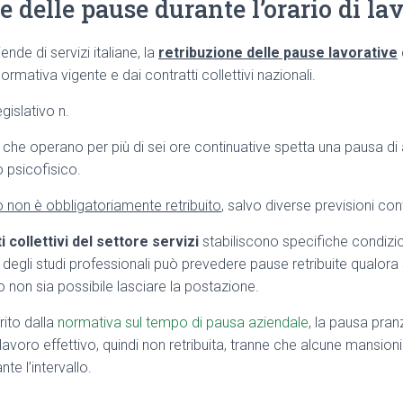
e delle pause durante l’orario di la
nde di servizi italiane, la
retribuzione delle pause lavorative
ormativa vigente e dai contratti collettivi nazionali.
gislativo n.
i che operano per più di sei ore continuative spetta una pausa di 
o psicofisico.
lo non è obbligatoriamente retribuito
, salvo diverse previsioni cont
i collettivi del settore servizi
stabiliscono specifiche condizio
degli studi professionali può prevedere pause retribuite qualora s
o non sia possibile lasciare la postazione.
ito dalla
normativa sul tempo di pausa aziendale
, la pausa pra
lavoro effettivo, quindi non retribuita, tranne che alcune mansion
nte l’intervallo.