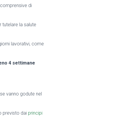
, comprensive di
r tutelare la salute
iorni lavorativi, come
meno 4 settimane
esse vanno godute nel
o previsto dai
principi