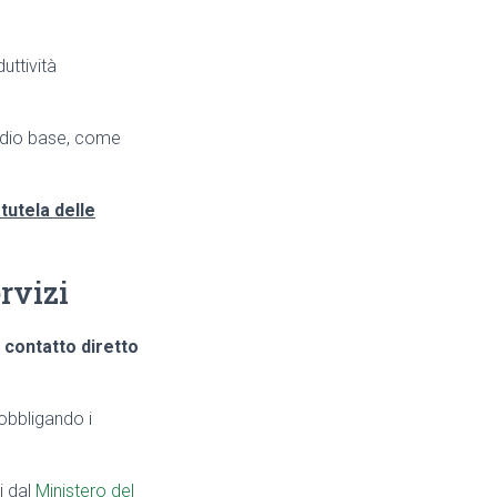
uttività
endio base, come
 tutela delle
rvizi
l
contatto diretto
obbligando i
i dal
Ministero del