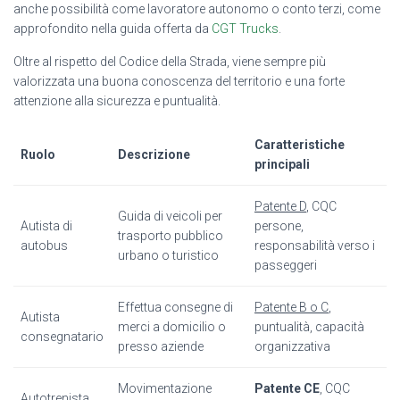
anche possibilità come lavoratore autonomo o conto terzi, come
approfondito nella guida offerta da
CGT Trucks
.
Oltre al rispetto del Codice della Strada, viene sempre più
valorizzata una buona conoscenza del territorio e una forte
attenzione alla sicurezza e puntualità.
Caratteristiche
Ruolo
Descrizione
principali
Patente D
, CQC
Guida di veicoli per
Autista di
persone,
trasporto pubblico
autobus
responsabilità verso i
urbano o turistico
passeggeri
Effettua consegne di
Patente B o C
,
Autista
merci a domicilio o
puntualità, capacità
consegnatario
presso aziende
organizzativa
Movimentazione
Patente CE
, CQC
Autotrenista